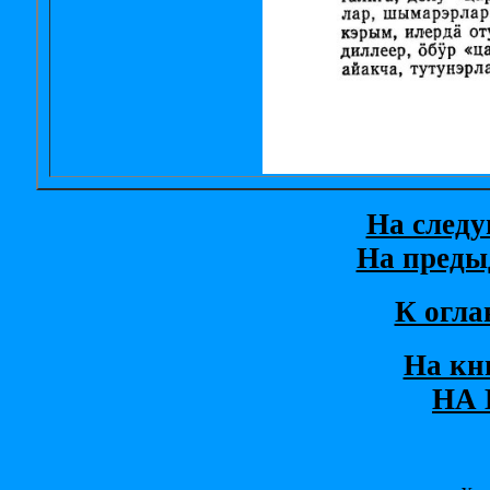
На след
На преды
К огла
На кн
НА